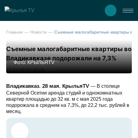
Главная
Новости
Съемные малогабаритные кварт
Съемные малогабаритные квартиры во
Владикавказе подорожали на 7,3%
Фото: КРЫЛЬЯTV
17:22 28.05.2026
Владикавказ. 28 мая. КрыльяTV
— В столице
Северной Осетии аренда студий и однокомнатных
квартир площадью до 32 кв. м с мая 2025 года
подорожала в среднем на 7,3%, до 22,2 тыс. рублей в
месяц.