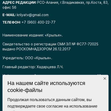
АДРЕС РЕДАКЦИИ:
РСО-Алания, г.Владикавказ, пр.Коста, 83,
офис 56
E-MAIL:
krilyatv@gmail.com
ТЕЛЕФОН:
+7 (960) 400-22-77
Наименование издания: «Крылья».
Свидетельство о регистрации СМИ ЭЛ № ФС77-72025
выдано РОСКОМНАДЗОРОМ 26.12.2017
Учредитель: ООО «Крылья».
Главный редактор: Хадарцева Л.Ч.
Информация на сайте предназначена для лиц старше 16
лет.
На нашем сайте используются
cookie-файлы
Все права на любые материалы, опубликованные на сайте,
защищены в соответствии с российским
законодательством об интеллектуальной собственности.
Продолжая пользоваться данным сайтом, вы
Любое использование текстовых, фото, аудио и
подтверждаете свое согласие на использование
видеоматериалов возможно только с согласия