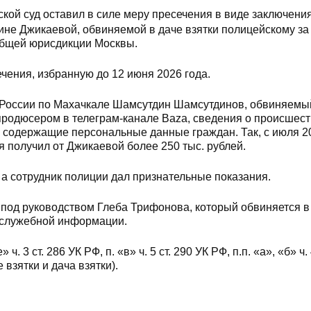
кой суд оставил в силе меру пресечения в виде заключени
ине Джикаевой, обвиняемой в даче взятки полицейскому за
общей юрисдикции Москвы.
ения, избранную до 12 июня 2026 года.
России по Махачкале Шамсутдин Шамсутдинов, обвиняемы
продюсером в телеграм-канале Baza, сведения о происшест
, содержащие персональные данные граждан. Так, с июля 2
я получил от Джикаевой более 250 тыс. рублей.
 а сотрудник полиции дал признательные показания.
 под руководством Глеба Трифонова, который обвиняется в
е служебной информации.
3 ст. 286 УК РФ, п. «в» ч. 5 ст. 290 УК РФ, п.п. «а», «б» ч. 
зятки и дача взятки).