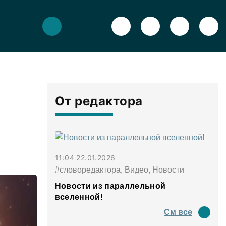
От редактора
11:04 22.01.2026
#словоредактора, Видео, Новости
Новости из параллельной
вселенной!
См все