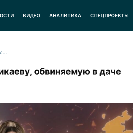
ОСТИ
ВИДЕО
АНАЛИТИКА
СПЕЦПРОЕКТЫ
Главреда «Сапы» Алину Джикаеву, обвиняемую в даче взяток, оставили в СИЗО
каеву, обвиняемую в даче