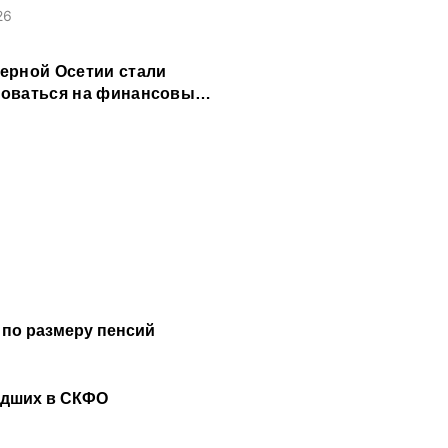
26
ерной Осетии стали
оваться на финансовые
и
 по размеру пенсий
удших в СКФО