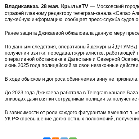
Владикавказ. 28 мая. КрыльяTV
—
Московский городс
стражей главному редактору телеграм-канала «Сапа» Ал
служебную информацию, сообщает пресс-служба судов 
Ранее защита Джикаевой обжаловала данную меру пресеч
По данным следствия, оперативный дежурный ДЧ УМВД 
получении взятки, передавал журналистке, работающей 
оперативной обстановке в Дагестане и Северной Осетии
июнь 2025 года полицейский за свои незаконные действи
В ходе обысков и допроса обвиняемая вину не признала,
До 2023 года Джикаева работала в Telegram-канале Baza
эпизодах дачи взятки сотрудникам полиции за получени
В зависимости от роли каждого фигурантам вменяют п. «е» ч. 
УК РФ (превышение должностных полномочий, получение в