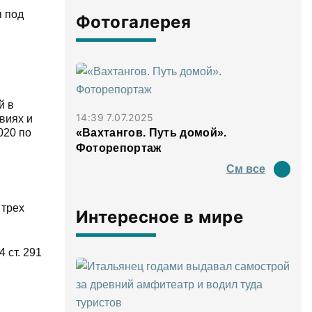
я под
Фотогалерея
й в
14:39 7.07.2025
виях и
«Вахтангов. Путь домой».
020 по
Фоторепортаж
См все
 трех
Интересное в мире
4 ст. 291