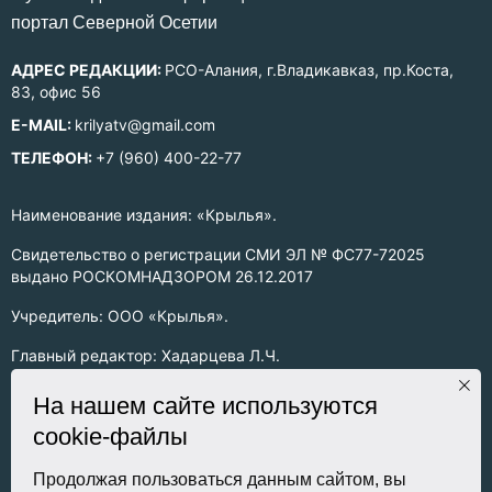
портал Северной Осетии
АДРЕС РЕДАКЦИИ:
РСО-Алания, г.Владикавказ, пр.Коста,
83, офис 56
E-MAIL:
krilyatv@gmail.com
ТЕЛЕФОН:
+7 (960) 400-22-77
Наименование издания: «Крылья».
Свидетельство о регистрации СМИ ЭЛ № ФС77-72025
выдано РОСКОМНАДЗОРОМ 26.12.2017
Учредитель: ООО «Крылья».
Главный редактор: Хадарцева Л.Ч.
Информация на сайте предназначена для лиц старше 16 лет.
На нашем сайте используются
cookie-файлы
Все права на любые материалы, опубликованные на сайте,
защищены в соответствии с российским законодательством
об интеллектуальной собственности. Любое использование
Продолжая пользоваться данным сайтом, вы