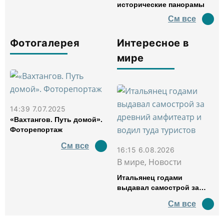
исторические панорамы
См все
Фотогалерея
Интересное в
мире
14:39 7.07.2025
«Вахтангов. Путь домой».
Фоторепортаж
См все
16:15 6.08.2026
В мире, Новости
Итальянец годами
выдавал самострой за
древний амфитеатр и
См все
водил туда туристов