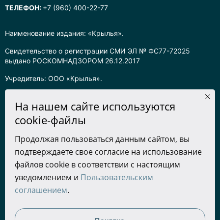
ТЕЛЕФОН:
+7 (960) 400-22-77
Наименование издания: «Крылья».
Свидетельство о регистрации СМИ ЭЛ № ФС77-72025
выдано РОСКОМНАДЗОРОМ 26.12.2017
Учредитель: ООО «Крылья».
Главный редактор: Хадарцева Л.Ч.
На нашем сайте используются
Информация на сайте предназначена для лиц старше 16 лет.
cookie-файлы
Все права на любые материалы, опубликованные на сайте,
Продолжая пользоваться данным сайтом, вы
защищены в соответствии с российским законодательством
подтверждаете свое согласие на использование
об интеллектуальной собственности. Любое использование
текстовых, фото, аудио и видеоматериалов возможно только
файлов cookie в соответствии с настоящим
с согласия правообладателя (ООО «Крылья») и при строгом
уведомлением и
Пользовательским
наличии ссылки на ресурс. Для сетевых ресурсов –
соглашением
.
гиперссылка.
Разработка сайта