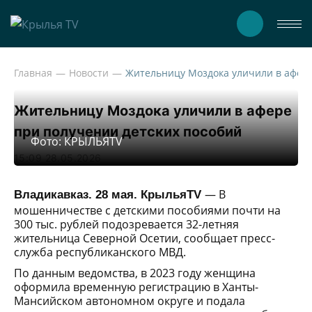
Главная
Новости
Жительницу Моздока уличили в 
Жительницу Моздока уличили в афере
при получении детских пособий
Фото: КРЫЛЬЯTV
15:09 28.05.2026
— В
Владикавказ. 28 мая. КрыльяTV
мошенничестве с детскими пособиями почти на
300 тыс. рублей подозревается 32-летняя
жительница Северной Осетии, сообщает пресс-
служба республиканского МВД.
По данным ведомства, в 2023 году женщина
оформила временную регистрацию в Ханты-
Мансийском автономном округе и подала