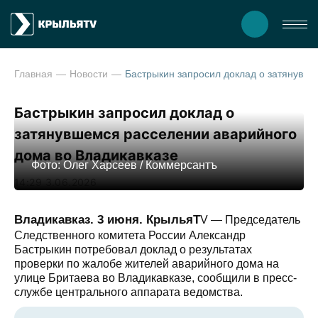
Главная
Новости
Бастрыкин запросил доклад о затянувшемся расселении аварийн
Бастрыкин запросил доклад о
затянувшемся расселении аварийного
дома во Владикавказе
Фото: Олег Харсеев / Коммерсантъ
14:29 3.06.2026
Владикавказ. 3 июня. КрыльяT
V — Председатель
Следственного комитета России Александр
Бастрыкин потребовал доклад о результатах
проверки по жалобе жителей аварийного дома на
улице Бритаева во Владикавказе, сообщили в пресс-
службе центрального аппарата ведомства.