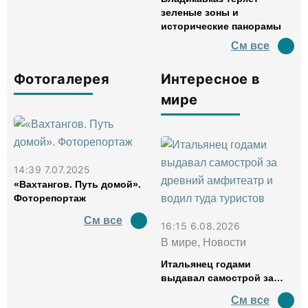
зеленые зоны и
исторические панорамы
См все
Фотогалерея
Интересное в
мире
14:39 7.07.2025
«Вахтангов. Путь домой».
Фоторепортаж
См все
16:15 6.08.2026
В мире, Новости
Итальянец годами
выдавал самострой за
древний амфитеатр и
См все
водил туда туристов