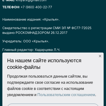
ТЕЛЕФОН:
+7 (960) 400-22-77
Наименование издания: «Крылья».
Свидетельство о регистрации СМИ ЭЛ № ФС77-72025
выдано РОСКОМНАДЗОРОМ 26.12.2017
Учредитель: ООО «Крылья».
Главный редактор: Хадарцева Л.Ч.
Информация на сайте предназначена для лиц старше 16 лет.
На нашем сайте используются
cookie-файлы
Все права на любые материалы, опубликованные на сайте,
защищены в соответствии с российским законодательством
об интеллектуальной собственности. Любое использование
Продолжая пользоваться данным сайтом, вы
текстовых, фото, аудио и видеоматериалов возможно только
подтверждаете свое согласие на использование
с согласия правообладателя (ООО «Крылья») и при строгом
файлов cookie в соответствии с настоящим
наличии ссылки на ресурс. Для сетевых ресурсов –
уведомлением и
Пользовательским соглашением
.
гиперссылка.
Разработка сайта