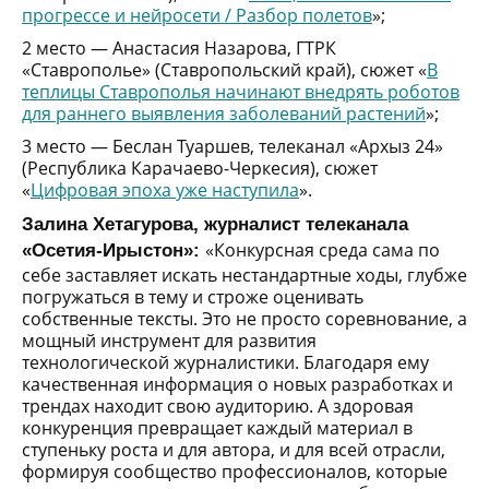
прогрессе и нейросети / Разбор полетов
»;
2 место — Анастасия Назарова, ГТРК
«Ставрополье» (Ставропольский край), сюжет «
В
теплицы Ставрополья начинают внедрять роботов
для раннего выявления заболеваний растений
»;
3 место — Беслан Туаршев, телеканал «Архыз 24»
(Республика Карачаево-Черкесия), сюжет
«
Цифровая эпоха уже наступила
».
Залина Хетагурова, журналист телеканала
«Конкурсная среда сама по
«Осетия-Ирыстон»:
себе заставляет искать нестандартные ходы, глубже
погружаться в тему и строже оценивать
собственные тексты. Это не просто соревнование, а
мощный инструмент для развития
технологической журналистики. Благодаря ему
качественная информация о новых разработках и
трендах находит свою аудиторию. А здоровая
конкуренция превращает каждый материал в
ступеньку роста и для автора, и для всей отрасли,
формируя сообщество профессионалов, которые