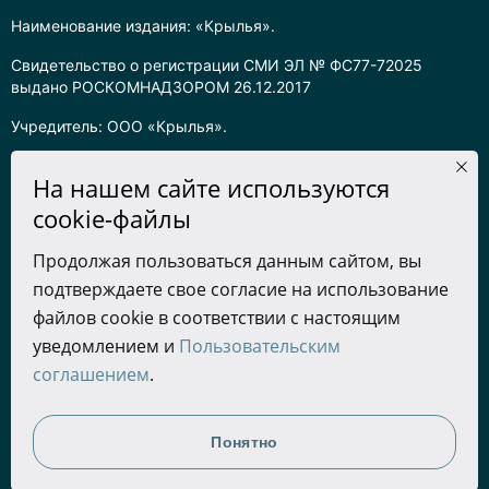
Наименование издания: «Крылья».
Свидетельство о регистрации СМИ ЭЛ № ФС77-72025
выдано РОСКОМНАДЗОРОМ 26.12.2017
Учредитель: ООО «Крылья».
Главный редактор: Хадарцева Л.Ч.
На нашем сайте используются
Информация на сайте предназначена для лиц старше 16 лет.
cookie-файлы
Все права на любые материалы, опубликованные на сайте,
Продолжая пользоваться данным сайтом, вы
защищены в соответствии с российским законодательством
подтверждаете свое согласие на использование
об интеллектуальной собственности. Любое использование
текстовых, фото, аудио и видеоматериалов возможно только
файлов cookie в соответствии с настоящим
с согласия правообладателя (ООО «Крылья») и при строгом
уведомлением и
Пользовательским
наличии ссылки на ресурс. Для сетевых ресурсов –
соглашением
.
гиперссылка.
Разработка сайта
Понятно