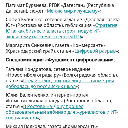
Патимат Бурзиева, РГВК «Дагестан» (Республика
Дагестан), сюжет «
Меняю мир к лучшему
»;
София Купченко, сетевое издание «Деловая Газета
Юг» (Ростовская область), публикация «
Стратегия
Юга: как бизнес и власть строят новую ИТ-
экосистему на отечественном ПО
».
Маргарита Синкевич, газета «Коммерсантъ»
(Краснодарский край), статья «
Цифровой разрыв
»;
Спецноминация «Фундамент цифровизации»:
Татьяна Кондратова, сетевое издание
«НовостиВолгограда.ру» (Волгоградская область),
статья «
Подай голос, покажи лицо — биометрия
добралась до российских школ
»;
Юлия Валентеенко, интернет-портал
«Комсомольская правда» (Ростовская область),
статья «
В Ростове-на-Дону прошел
образовательный вебинар для журналистов и ИТ-
специалистов
»;
Михаил Волкодав, газета «Коммерсантъ»