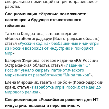
специальных номинаций по три понравившиеся
работы.
Спецноминация «Игровые возможности:
настоящее и будущее отечественного
гейминга»:
Татьяна Кондратова, сетевое издание
«НовостиВолгограда.ру» (Волгоградская область),
статья «
Русский код: как безбашенные инди-игры
из России возрождают индустрию и покоряют
мир
»;
Валерия Жирнова, сетевое издание «Юг России»
(Астраханская область), статья «
Издание “Юг
России” узнало секреты патриотического
маркетинга от разработчиков “Мира танков
”»;
Елена Мирошник, газета «Прибой» (Краснодарский
край), статья «
Разработка игр в России: от идеи до
мирового релиза
».
Спецноминация «Российские решения для ИТ-
индустрии: вызовы и перспективы»: