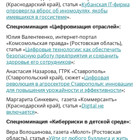
(Краснодарский край), статья «
Кубанская IT-фирма
опровергла вброс об иномодулях, якобы
имевшихся в госсистеме
».
Спецноминация «Цифровизация отраслей»:
Юлия Валентеенко, интернет-портал
«Комсомольская правда» (Ростовская область),
статья «
Цифровые технологии: как обеспечить
безопасную работу предприятия и сохранить
здоровье его сотрудников
»;
Анастасия Назарова, ГТРК «Ставрополь»
(Ставропольский край), сюжет «
Цифровая
революция в агросекторе Ставрополья: инновации
для повышения урожайности и эффективности
»;
Маргарита Синкевич, газета «Коммерсантъ»
(Краснодарский край), статья «
Digital не
включается
».
Спецноминация «Киберриски в детской среде»:
Вера Волошинова, газета «Молот» (Ростовская
область), статья «
Уйти от любого буллинга и жить