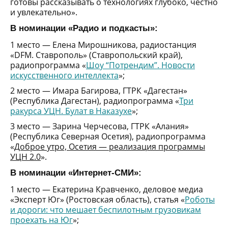
готовы рассказывать о технологиях глубоко, честно
и увлекательно».
В номинации «Радио и подкасты»:
1 место — Елена Мирошникова, радиостанция
«DFM. Ставрополь» (Ставропольский край),
радиопрограмма «
Шоу “Потрендим”. Новости
искусственного интеллекта
»;
2 место — Имара Багирова, ГТРК «Дагестан»
(Республика Дагестан), радиопрограмма «
Три
ракурса УЦН. Булат в Наказухе
»;
3 место — Зарина Черчесова, ГТРК «Алания»
(Республика Северная Осетия), радиопрограмма
«
Доброе утро, Осетия — реализация программы
УЦН 2.0
».
В номинации «Интернет-СМИ»:
1 место — Екатерина Кравченко, деловое медиа
«Эксперт Юг» (Ростовская область), статья «
Роботы
и дороги: что мешает беспилотным грузовикам
проехать на Юг
»;