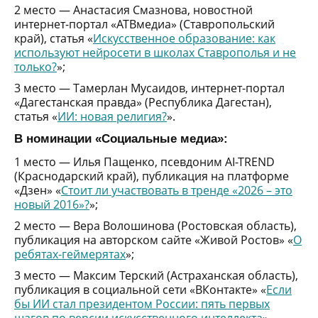
2 место — Анастасия Смазнова, новостной
интернет-портал «АТВмедиа» (Ставропольский
край), статья «
Искусственное образование: как
используют нейросети в школах Ставрополья и не
только?
»;
3 место — Тамерлан Мусаидов, интернет-портал
«Дагестанская правда» (Республика Дагестан),
статья «
ИИ: новая религия?
».
В номинации «Социальные медиа»:
1 место — Илья Пащенко, псевдоним AI-TREND
(Краснодарский край), публикация на платформе
«Дзен» «
Стоит ли участвовать в тренде «2026 – это
новый 2016»?
»;
2 место — Вера Волошинова (Ростовская область),
публикация на авторском сайте «Живой Ростов» «
О
ребятах-геймерятах
»;
3 место — Максим Терский (Астраханская область),
публикация в социальной сети «ВКонтакте» «
Если
бы ИИ стал президентом России: пять первых
шагов по версии искусственного интеллекта
».