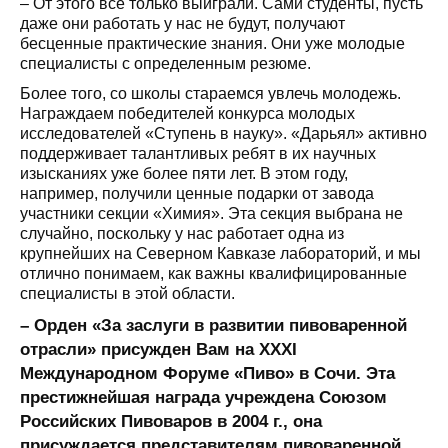
– От этого все только выиграли. Сами студенты, пусть
даже они работать у нас не будут, получают
бесценные практические знания. Они уже молодые
специалисты с определенным резюме.
Более того, со школы стараемся увлечь молодежь.
Награждаем победителей конкурса молодых
исследователей «Ступень в науку». «Дарьял» активно
поддерживает талантливых ребят в их научных
изысканиях уже более пяти лет. В этом году,
например, получили ценные подарки от завода
участники секции «Химия». Эта секция выбрана не
случайно, поскольку у нас работает одна из
крупнейших на Северном Кавказе лабораторий, и мы
отлично понимаем, как важны квалифицированные
специалисты в этой области.
– Орден «За заслуги в развитии пивоваренной
отрасли» присужден Вам на XXXI
Международном Форуме «Пиво» в Сочи. Эта
престижнейшая награда учреждена Союзом
Российских Пивоваров в 2004 г., она
присуждается представителям пивоваренной