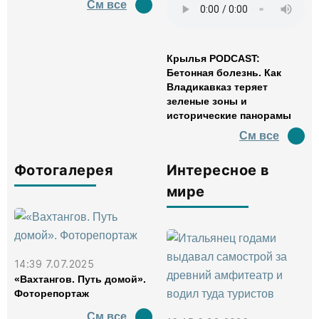
См все
Крылья PODCAST:
Бетонная болезнь. Как
Владикавказ теряет
зеленые зоны и
исторические панорамы
См все
Фотогалерея
Интересное в
мире
14:39 7.07.2025
«Вахтангов. Путь домой».
Фоторепортаж
См все