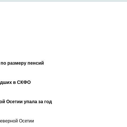
 по размеру пенсий
удших в СКФО
й Осетии упала за год
Северной Осетии