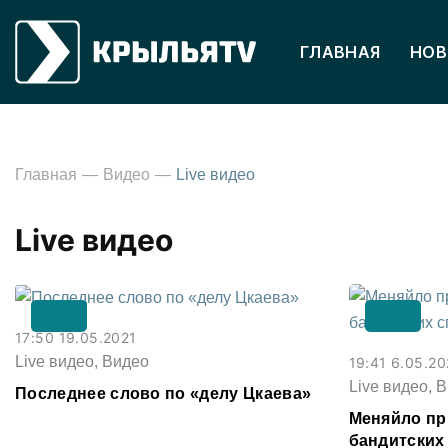
ГЛАВНАЯ
НОВ
Главная
Видео
Live видео
Live видео
17:50 19.05.2021
Live видео, Видео
19:41 6.05.20
Live видео, 
Последнее слово по «делу Цкаева»
Меняйло пр
бандитских