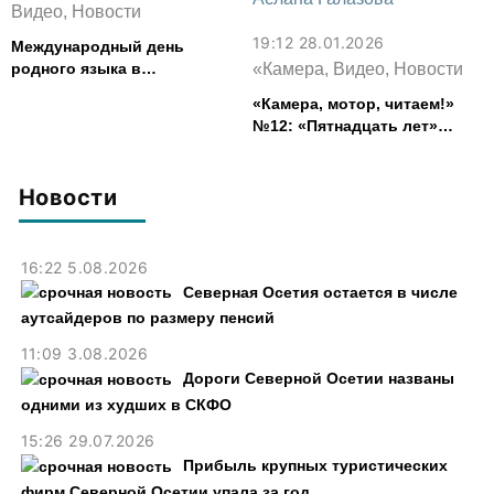
Видео, Новости
19:12 28.01.2026
Международный день
родного языка в
«Камера, Видео, Новости
многонациональной Осетии
«Камера, мотор, читаем!»
№12: «Пятнадцать лет»
Арсена Коцоева &
одноименная экранизация
Аслана Галазова
Новости
16:22 5.08.2026
Северная Осетия остается в числе
аутсайдеров по размеру пенсий
11:09 3.08.2026
Дороги Северной Осетии названы
одними из худших в СКФО
15:26 29.07.2026
Прибыль крупных туристических
фирм Северной Осетии упала за год