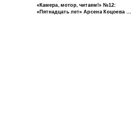
«Камера, мотор, читаем!» №12:
«Пятнадцать лет» Арсена Коцоева &
одноименная экранизация Аслана
Галазова