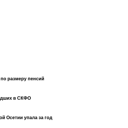
 по размеру пенсий
удших в СКФО
й Осетии упала за год