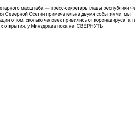
етарного масштаба — пресс-секретарь главы республики Ф
ия Северной Осетии примечательна двумя событиями: мы
ии о том, сколько человек привились от коронавируса, а т
их открытия, у Минздрава пока нет.СВЕРНУТЬ