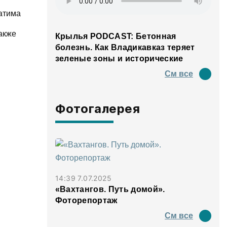
атима
акже
Крылья PODCAST: Бетонная
болезнь. Как Владикавказ теряет
зеленые зоны и исторические
панорамы
См все
Фотогалерея
14:39 7.07.2025
«Вахтангов. Путь домой».
Фоторепортаж
См все