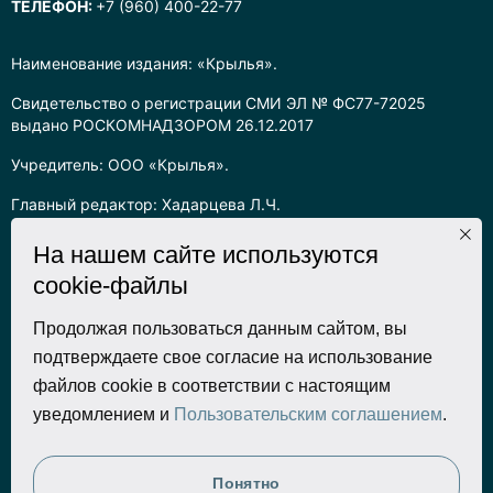
ТЕЛЕФОН:
+7 (960) 400-22-77
Наименование издания: «Крылья».
Свидетельство о регистрации СМИ ЭЛ № ФС77-72025
выдано РОСКОМНАДЗОРОМ 26.12.2017
Учредитель: ООО «Крылья».
Главный редактор: Хадарцева Л.Ч.
Информация на сайте предназначена для лиц старше 16 лет.
На нашем сайте используются
cookie-файлы
Все права на любые материалы, опубликованные на сайте,
защищены в соответствии с российским законодательством
об интеллектуальной собственности. Любое использование
Продолжая пользоваться данным сайтом, вы
текстовых, фото, аудио и видеоматериалов возможно только
подтверждаете свое согласие на использование
с согласия правообладателя (ООО «Крылья») и при строгом
файлов cookie в соответствии с настоящим
наличии ссылки на ресурс. Для сетевых ресурсов –
уведомлением и
Пользовательским соглашением
.
гиперссылка.
Разработка сайта
Понятно