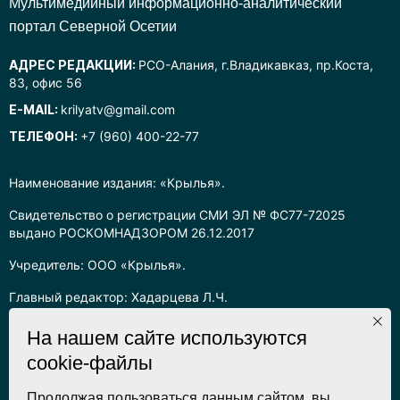
Mультимедийный информационно-аналитический
портал Северной Осетии
АДРЕС РЕДАКЦИИ:
РСО-Алания, г.Владикавказ, пр.Коста,
83, офис 56
E-MAIL:
krilyatv@gmail.com
ТЕЛЕФОН:
+7 (960) 400-22-77
Наименование издания: «Крылья».
Свидетельство о регистрации СМИ ЭЛ № ФС77-72025
выдано РОСКОМНАДЗОРОМ 26.12.2017
Учредитель: ООО «Крылья».
Главный редактор: Хадарцева Л.Ч.
Информация на сайте предназначена для лиц старше 16 лет.
На нашем сайте используются
cookie-файлы
Все права на любые материалы, опубликованные на сайте,
защищены в соответствии с российским законодательством
об интеллектуальной собственности. Любое использование
Продолжая пользоваться данным сайтом, вы