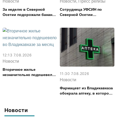
Новости
Новости, Пресс релизы
За неделю в Северной
Сотрудница УФСИН по
Осетии подорожали бананы
Северной Осетии
и свинина, но подешевели
представила республику на
сливочное масло и
форуме «Территория
картофель
смыслов»
12:13 7.08.2026
Новости
Вторичное жилье
11:30 7.08.2026
незначительно подешевело
Новости
во Владикавказе за месяц
Фармацевт из Владикавказа
обокрала аптеку, в которой
работала, более чем на 300
тыс. рублей
Новости