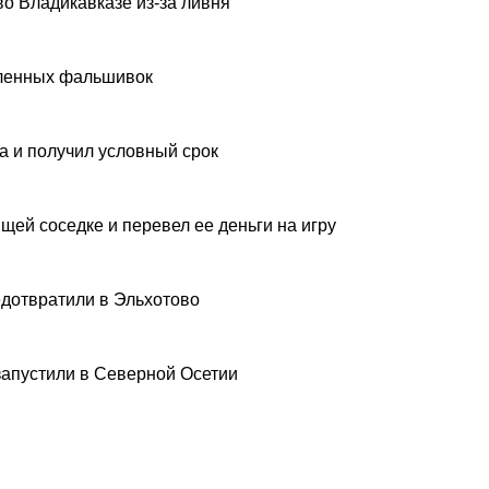
о Владикавказе из-за ливня
вленных фальшивок
а и получил условный срок
щей соседке и перевел ее деньги на игру
дотвратили в Эльхотово
запустили в Северной Осетии