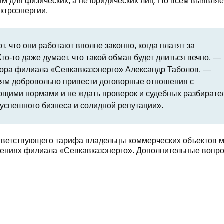
м для физических, а не юридических лиц. По всем выявл
ктроэнергии.
 что они работают вполне законно, когда платят за
то-то даже думает, что такой обман будет длиться вечно, —
тора филиала «Севкавказэнерго» Александр Таболов. —
ям добровольно привести договорные отношения с
ющими нормами и не ждать проверок и судебных разбирател
 успешного бизнеса и солидной репутации».
тветствующего тарифа владельцы коммерческих объектов м
лениях филиала «Севкавказэнерго». Дополнительные вопр