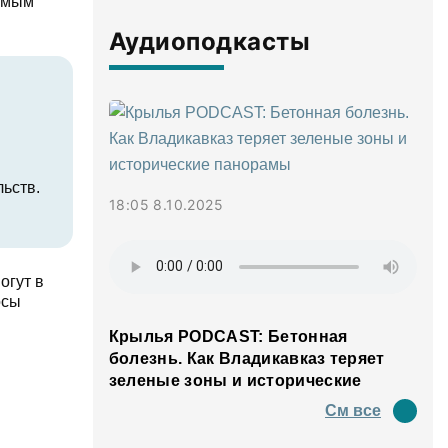
яемым
Аудиоподкасты
ьств.
18:05 8.10.2025
огут в
осы
Крылья PODCAST: Бетонная
болезнь. Как Владикавказ теряет
зеленые зоны и исторические
панорамы
См все