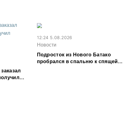
Владикавказе из-за ливня
12:24 5.08.2026
Новости
Подросток из Нового Батако
пробрался в спальню к спящей
соседке и перевел ее деньги на игру
 заказал
 получил