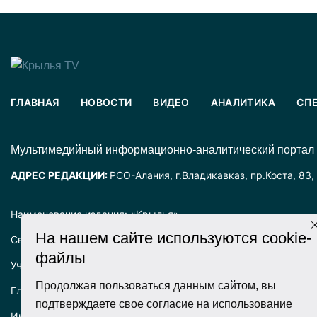
ГЛАВНАЯ
НОВОСТИ
ВИДЕО
АНАЛИТИКА
СП
Mультимедийный информационно-аналитический портал
АДРЕС РЕДАКЦИИ:
РСО-Алания, г.Владикавказ, пр.Коста, 83,
Наименование издания: «Крылья».
На нашем сайте используются cookie-
Свидетельство о регистрации СМИ ЭЛ № ФС77-72025 выда
файлы
Учредитель: ООО «Крылья».
Продолжая пользоваться данным сайтом, вы
Главный редактор: Хадарцева Л.Ч.
подтверждаете свое согласие на использование
Информация на сайте предназначена для лиц старше 16 лет.