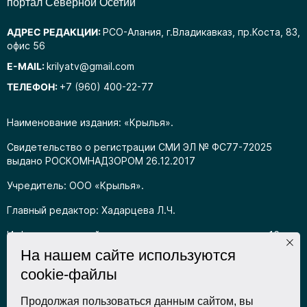
портал Северной Осетии
АДРЕС РЕДАКЦИИ:
РСО-Алания, г.Владикавказ, пр.Коста, 83,
офис 56
E-MAIL:
krilyatv@gmail.com
ТЕЛЕФОН:
+7 (960) 400-22-77
Наименование издания: «Крылья».
Свидетельство о регистрации СМИ ЭЛ № ФС77-72025
выдано РОСКОМНАДЗОРОМ 26.12.2017
Учредитель: ООО «Крылья».
Главный редактор: Хадарцева Л.Ч.
Информация на сайте предназначена для лиц старше 16
лет.
На нашем сайте используются
cookie-файлы
Все права на любые материалы, опубликованные на сайте,
защищены в соответствии с российским
законодательством об интеллектуальной собственности.
Продолжая пользоваться данным сайтом, вы