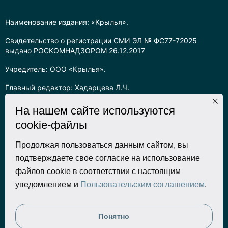
Наименование издания: «Крылья».
Свидетельство о регистрации СМИ ЭЛ № ФС77-72025
выдано РОСКОМНАДЗОРОМ 26.12.2017
Учредитель: ООО «Крылья».
Главный редактор: Хадарцева Л.Ч.
Информация на сайте предназначена для лиц старше 16 лет.
На нашем сайте используются
cookie-файлы
Все права на любые материалы, опубликованные на сайте,
защищены в соответствии с российским законодательством
об интеллектуальной собственности. Любое использование
Продолжая пользоваться данным сайтом, вы
текстовых, фото, аудио и видеоматериалов возможно только
подтверждаете свое согласие на использование
с согласия правообладателя (ООО «Крылья») и при строгом
файлов cookie в соответствии с настоящим
наличии ссылки на ресурс. Для сетевых ресурсов –
уведомлением и
Пользовательским соглашением
.
гиперссылка.
Разработка сайта
Понятно