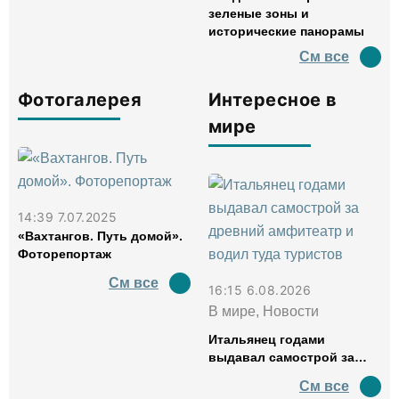
зеленые зоны и
исторические панорамы
См все
Фотогалерея
Интересное в
мире
14:39 7.07.2025
«Вахтангов. Путь домой».
Фоторепортаж
См все
16:15 6.08.2026
В мире, Новости
Итальянец годами
выдавал самострой за
древний амфитеатр и
См все
водил туда туристов