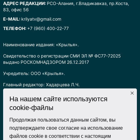
АДРЕС РЕДАКЦИИ:
РСО-Алания, г.Владикавказ, пр.Коста,
83, офис 56
E-MAIL:
krilyatv@gmail.com
ТЕЛЕФОН:
+7 (960) 400-22-77
Наименование издания: «Крылья».
Свидетельство о регистрации СМИ ЭЛ № ФС77-72025
выдано РОСКОМНАДЗОРОМ 26.12.2017
Учредитель: ООО «Крылья».
Главный редактор: Хадарцева Л.Ч.
Информация на сайте предназначена для лиц старше 16 лет.
На нашем сайте используются
cookie-файлы
Все права на любые материалы, опубликованные на сайте,
защищены в соответствии с российским законодательством
об интеллектуальной собственности. Любое использование
Продолжая пользоваться данным сайтом, вы
текстовых, фото, аудио и видеоматериалов возможно только
подтверждаете свое согласие на использование
с согласия правообладателя (ООО «Крылья») и при строгом
файлов cookie в соответствии с настоящим
наличии ссылки на ресурс. Для сетевых ресурсов –