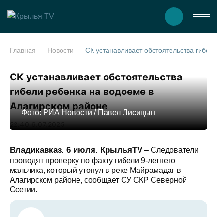
Главная
Новости
СК устанавливает обстоятельства гибели
СК устанавливает обстоятельства
гибели ребенка на водоеме в
Алагирском районе
Фото: РИА Новости / Павел Лисицын
22:40 6.07.2025
Владикавказ. 6 июля. КрыльяTV
– Следователи
проводят проверку по факту гибели 9-летнего
мальчика, который утонул в реке Майрамадаг в
Алагирском районе, сообщает СУ СКР Северной
Осетии.