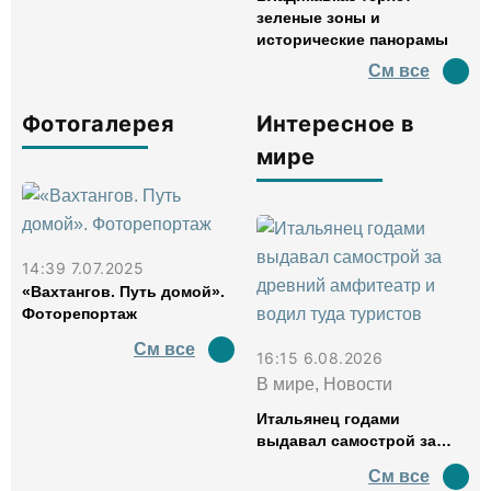
зеленые зоны и
исторические панорамы
См все
Фотогалерея
Интересное в
мире
14:39 7.07.2025
«Вахтангов. Путь домой».
Фоторепортаж
См все
16:15 6.08.2026
В мире, Новости
Итальянец годами
выдавал самострой за
древний амфитеатр и
См все
водил туда туристов