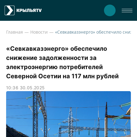
Главная
Новости
«Севкавказэнерго» обеспечило снижение задо
«Севкавказэнерго» обеспечило
снижение задолженности за
электроэнергию потребителей
Северной Осетии на 117 млн рублей
10:36 30.05.2025