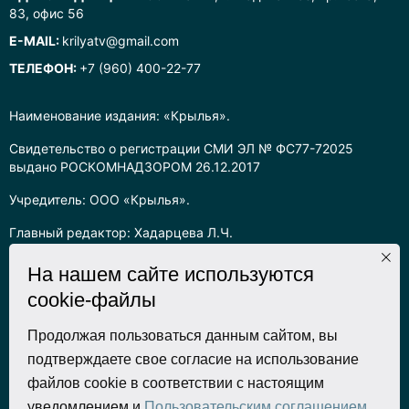
83, офис 56
E-MAIL:
krilyatv@gmail.com
ТЕЛЕФОН:
+7 (960) 400-22-77
Наименование издания: «Крылья».
Свидетельство о регистрации СМИ ЭЛ № ФС77-72025
выдано РОСКОМНАДЗОРОМ 26.12.2017
Учредитель: ООО «Крылья».
Главный редактор: Хадарцева Л.Ч.
Информация на сайте предназначена для лиц старше 16 лет.
На нашем сайте используются
cookie-файлы
Все права на любые материалы, опубликованные на сайте,
защищены в соответствии с российским законодательством
об интеллектуальной собственности. Любое использование
Продолжая пользоваться данным сайтом, вы
текстовых, фото, аудио и видеоматериалов возможно только
подтверждаете свое согласие на использование
с согласия правообладателя (ООО «Крылья») и при строгом
файлов cookie в соответствии с настоящим
наличии ссылки на ресурс. Для сетевых ресурсов –
уведомлением и
Пользовательским соглашением
.
гиперссылка.