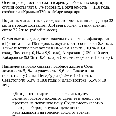
Осетии доходность от сдачи в аренду небольших квартир и
студий составляет 8,5% годовых, а окупаемость — 11,8 года,
сообщили «КрыльямTV» в «Мире квартир».
По данным аналитиков, средняя стоимость жилплощади до 32
кв. м в городе составляет 3,14 млн рублей. Ставки аренды —
около 22,2 тыс. рублей в месяц.
Самая высокая доходность маленьких квартир зафиксирована
в Грозном — 12,1% годовых, окупаемость составляет 8,3 года.
Также высокие показатели в Нижнем Тагиле (10,6% и 9,4
года), Якутске (10,1% и 9,9 года), Астрахани (10% и 10 лет),
Хабаровске (9,6% и 10,4 года) и Смоленске (9,6% и 10,5 года).
Наименее выгодно сдавать подобное жилье в Сочи —
доходность 5,1%, окупаемость 19,6 лет. Также низкие
показатели у Санкт-Петербурга (5,2% и 19,1 года),
Севастополя (5,3% и 18,8 года) и Владивостока (5,5% и 18
лет).
«Доходность квартиры вычислялась путем
деления годового дохода от сдачи ее в аренду без
простоев на покупную цену. Окупаемость квартир
— это, наоборот, результат деления цены
недвижимости на годовой доход от аренды.