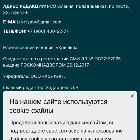
АДРЕС РЕДАКЦИИ:
РСО-Алания, г.Владикавказ, пр.Коста,
83, офис 56
E-MAIL:
krilyatv@gmail.com
ТЕЛЕФОН:
+7 (960) 400-22-77
Наименование издания: «Крылья».
Свидетельство о регистрации СМИ ЭЛ № ФС77-72025
выдано РОСКОМНАДЗОРОМ 26.12.2017
Учредитель: ООО «Крылья».
Главный редактор: Хадарцева Л.Ч.
Информация на сайте предназначена для лиц старше 16 лет.
На нашем сайте используются
cookie-файлы
Все права на любые материалы, опубликованные на сайте,
защищены в соответствии с российским законодательством
об интеллектуальной собственности. Любое использование
Продолжая пользоваться данным сайтом, вы
текстовых, фото, аудио и видеоматериалов возможно только
подтверждаете свое согласие на использование
с согласия правообладателя (ООО «Крылья») и при строгом
файлов cookie в соответствии с настоящим