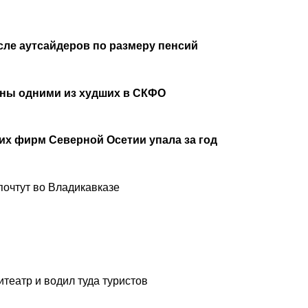
сле аутсайдеров по размеру пенсий
аны одними из худших в СКФО
х фирм Северной Осетии упала за год
почтут во Владикавказе
театр и водил туда туристов