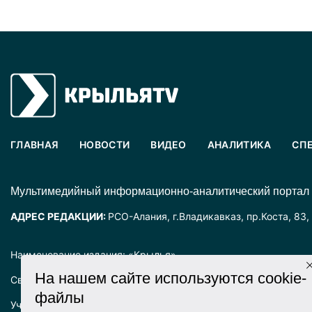
ГЛАВНАЯ
НОВОСТИ
ВИДЕО
АНАЛИТИКА
СП
Mультимедийный информационно-аналитический портал
АДРЕС РЕДАКЦИИ:
РСО-Алания, г.Владикавказ, пр.Коста, 83,
Наименование издания: «Крылья».
На нашем сайте используются cookie-
Свидетельство о регистрации СМИ ЭЛ № ФС77-72025 выда
файлы
Учредитель: ООО «Крылья».