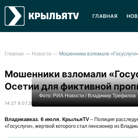
ГЛАВНАЯ
НОВ
Главная
Новости
Мошенники взломали «Госус
Осетии для фиктивной пропи
Фото: РИА Новости / Владимир Трефилов
14:27 6.07.2025
Владикавказ. 6 июля. КрыльяTV
– Полиция расследуе
«Госуслуги», жертвой которого стал пенсионер из Влади