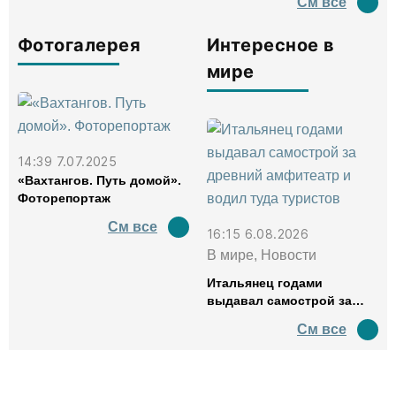
См все
Фотогалерея
Интересное в
мире
14:39 7.07.2025
«Вахтангов. Путь домой».
Фоторепортаж
См все
16:15 6.08.2026
В мире, Новости
Итальянец годами
выдавал самострой за
древний амфитеатр и
См все
водил туда туристов