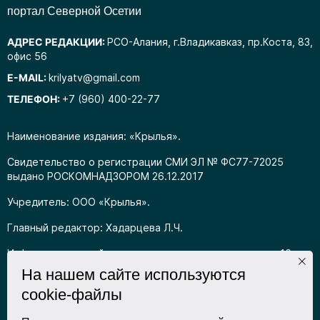
портал Северной Осетии
АДРЕС РЕДАКЦИИ:
РСО-Алания, г.Владикавказ, пр.Коста, 83,
офис 56
E-MAIL:
krilyatv@gmail.com
ТЕЛЕФОН:
+7 (960) 400-22-77
Наименование издания: «Крылья».
Свидетельство о регистрации СМИ ЭЛ № ФС77-72025
выдано РОСКОМНАДЗОРОМ 26.12.2017
Учредитель: ООО «Крылья».
Главный редактор: Хадарцева Л.Ч.
Информация на сайте предназначена для лиц старше 16
лет.
На нашем сайте используются
cookie-файлы
Все права на любые материалы, опубликованные на сайте,
защищены в соответствии с российским