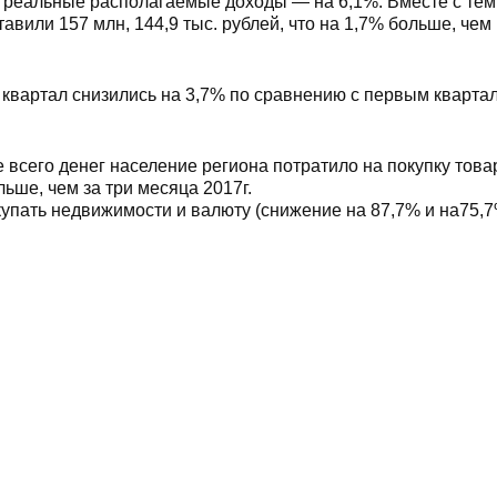
, реальные располагаемые доходы — на 6,1%. Вместе с тем
вили 157 млн, 144,9 тыс. рублей, что на 1,7% больше, чем
вартал снизились на 3,7% по сравнению с первым кварта
 всего денег население региона потратило на покупку това
льше, чем за три месяца 2017г.
купать недвижимости и валюту (снижение на 87,7% и на75,