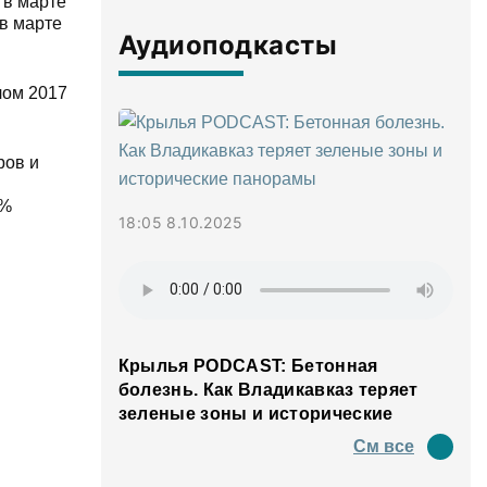
 в марте
 в марте
Аудиоподкасты
лом 2017
ров и
7%
18:05 8.10.2025
Крылья PODCAST: Бетонная
болезнь. Как Владикавказ теряет
зеленые зоны и исторические
панорамы
См все