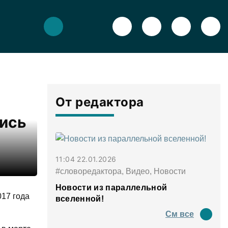
От редактора
ись
11:04 22.01.2026
#словоредактора, Видео, Новости
Новости из параллельной
17 года
вселенной!
См все