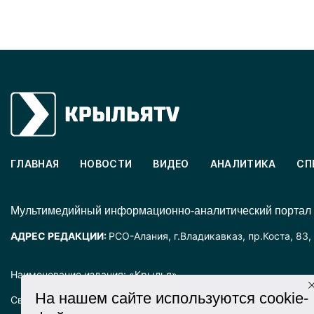
ГЛАВНАЯ
НОВОСТИ
ВИДЕО
АНАЛИТИКА
СП
Mультимедийный информационно-аналитический портал
АДРЕС РЕДАКЦИИ:
РСО-Алания, г.Владикавказ, пр.Коста, 83,
Наименование издания: «Крылья».
На нашем сайте используются cookie-
Свидетельство о регистрации СМИ ЭЛ № ФС77-72025 выда