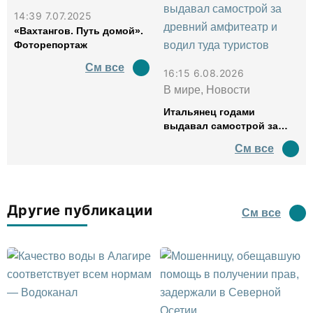
14:39 7.07.2025
«Вахтангов. Путь домой».
Фоторепортаж
См все
16:15 6.08.2026
В мире, Новости
Итальянец годами
выдавал самострой за
древний амфитеатр и
См все
водил туда туристов
Другие публикации
См все