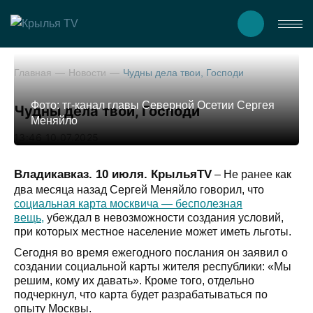
Главная
Новости
Чудны дела твои, Господи
Фото: тг-канал главы Северной Осетии Сергея
Чудны дела твои, Господи
Меняйло
13:46 10.07.2025
Владикавказ. 10 июля. КрыльяTV
– Не ранее как
два месяца назад Сергей Меняйло говорил, что
социальная карта москвича — бесполезная
вещь,
убеждал в невозможности создания условий,
при которых местное население может иметь льготы.
Сегодня во время ежегодного послания он заявил о
создании социальной карты жителя республики: «Мы
решим, кому их давать». Кроме того, отдельно
подчеркнул, что карта будет разрабатываться по
опыту Москвы.