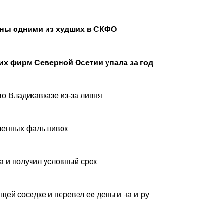
аны одними из худших в СКФО
х фирм Северной Осетии упала за год
о Владикавказе из-за ливня
вленных фальшивок
а и получил условный срок
щей соседке и перевел ее деньги на игру