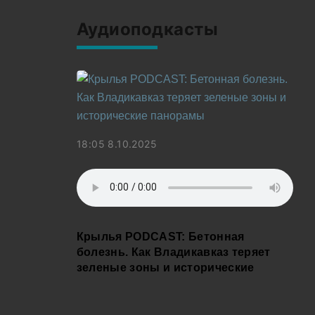
Аудиоподкасты
18:05 8.10.2025
Крылья PODCAST: Бетонная
болезнь. Как Владикавказ теряет
зеленые зоны и исторические
панорамы
См все