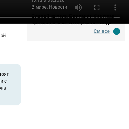
16:13 3.08.2026
В мире, Новости
Слепой житель Британии без прав
проехал 240 км в нетрезвом виде
в
См все
ной
тоят
и с
она