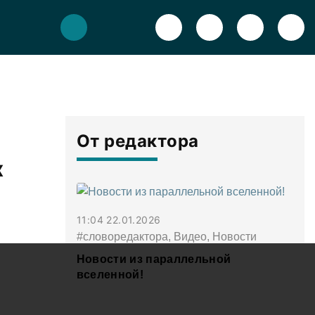
От редактора
х
11:04 22.01.2026
#словоредактора, Видео, Новости
Новости из параллельной
вселенной!
См все