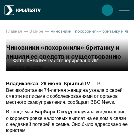
Главная
В мире
Чиновники «похоронили» британку и лишили ее средств к существованию
Чиновники «похоронили» британку и
лишили ее средств к существованию
Фото: КРЫЛЬЯTV / сгенерировано ИИ
14:10 29.06.2026
Владикавказ. 29 июня.
КрыльяTV
— В
Великобритании 74-летняя женщина узнала о своей
смерти из письма с соболезнованиями от органов
местного самоуправления, сообщает BBC News.
Барбара Скедд
В конце мая
получила уведомление
о корректировке налоговых выплат на ее дом в связи
с недавней потерей в семье. Оно было адресовано ее
юристам.