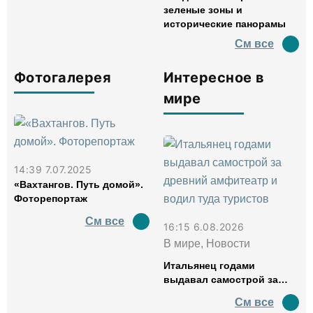
зеленые зоны и
исторические панорамы
См все
Фотогалерея
Интересное в
мире
14:39 7.07.2025
«Вахтангов. Путь домой».
Фоторепортаж
См все
16:15 6.08.2026
В мире, Новости
Итальянец годами
выдавал самострой за
древний амфитеатр и
См все
водил туда туристов