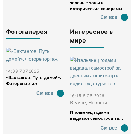
зеленые зоны и
исторические панорамы
См все
Фотогалерея
Интересное в
мире
14:39 7.07.2025
«Вахтангов. Путь домой».
Фоторепортаж
См все
16:15 6.08.2026
В мире, Новости
Итальянец годами
выдавал самострой за
древний амфитеатр и
См все
водил туда туристов