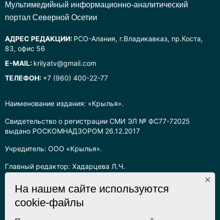
Mультимедийный информационно-аналитический
портал Северной Осетии
АДРЕС РЕДАКЦИИ:
РСО-Алания, г.Владикавказ, пр.Коста,
83, офис 56
E-MAIL:
krilyatv@gmail.com
ТЕЛЕФОН:
+7 (960) 400-22-77
Наименование издания: «Крылья».
Свидетельство о регистрации СМИ ЭЛ № ФС77-72025
выдано РОСКОМНАДЗОРОМ 26.12.2017
Учредитель: ООО «Крылья».
Главный редактор: Хадарцева Л.Ч.
Информация на сайте предназначена для лиц старше 16 лет.
На нашем сайте используются
cookie-файлы
Все права на любые материалы, опубликованные на сайте,
защищены в соответствии с российским законодательством