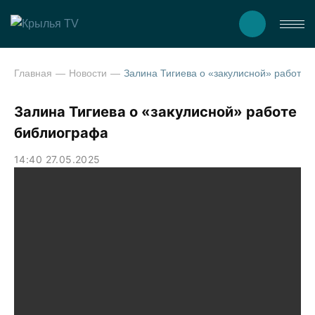
Главная
Новости
Залина Тигиева о «закулисно
Залина Тигиева о «закулисной» работе
библиографа
14:40 27.05.2025