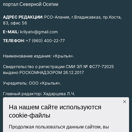
портал Северной Осетии
АДРЕС РЕДАКЦИИ:
РСО-Алания, г.Владикавказ, пр.Коста,
83, офис 56
E-MAIL:
krilyatv@gmail.com
ТЕЛЕФОН:
+7 (960) 400-22-77
Наименование издания: «Крылья».
Свидетельство о регистрации СМИ ЭЛ № ФС77-72025
выдано РОСКОМНАДЗОРОМ 26.12.2017
Учредитель: ООО «Крылья».
Главный редактор: Хадарцева Л.Ч.
Информация на сайте предназначена для лиц старше 16 лет.
На нашем сайте используются
cookie-файлы
Все права на любые материалы, опубликованные на сайте,
защищены в соответствии с российским законодательством
об интеллектуальной собственности. Любое использование
Продолжая пользоваться данным сайтом, вы