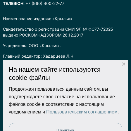
ТЕЛЕФОН:
+7 (960) 400-22-77
Наименование издания: «Крылья».
Свидетельство о регистрации СМИ ЭЛ № ФС77-72025
выдано РОСКОМНАДЗОРОМ 26.12.2017
Учредитель: ООО «Крылья».
Главный редактор: Хадарцева Л.Ч.
Информация на сайте предназначена для лиц старше 16 лет.
На нашем сайте используются
cookie-файлы
Все права на любые материалы, опубликованные на сайте,
защищены в соответствии с российским законодательством
об интеллектуальной собственности. Любое использование
Продолжая пользоваться данным сайтом, вы
текстовых, фото, аудио и видеоматериалов возможно только
подтверждаете свое согласие на использование
с согласия правообладателя (ООО «Крылья») и при строгом
файлов cookie в соответствии с настоящим
наличии ссылки на ресурс. Для сетевых ресурсов –
уведомлением и
Пользовательским соглашением
.
гиперссылка.
Разработка сайта
Понятно