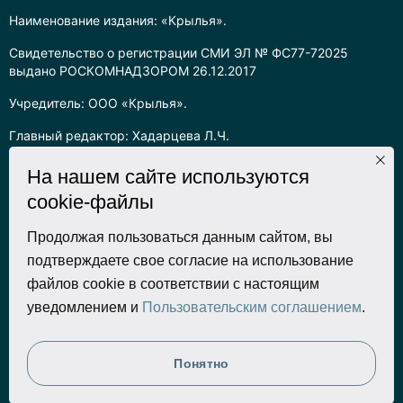
Наименование издания: «Крылья».
Свидетельство о регистрации СМИ ЭЛ № ФС77-72025
выдано РОСКОМНАДЗОРОМ 26.12.2017
Учредитель: ООО «Крылья».
Главный редактор: Хадарцева Л.Ч.
Информация на сайте предназначена для лиц старше 16 лет.
На нашем сайте используются
cookie-файлы
Все права на любые материалы, опубликованные на сайте,
защищены в соответствии с российским законодательством
об интеллектуальной собственности. Любое использование
Продолжая пользоваться данным сайтом, вы
текстовых, фото, аудио и видеоматериалов возможно только
подтверждаете свое согласие на использование
с согласия правообладателя (ООО «Крылья») и при строгом
файлов cookie в соответствии с настоящим
наличии ссылки на ресурс. Для сетевых ресурсов –
уведомлением и
Пользовательским соглашением
.
гиперссылка.
Разработка сайта
Понятно