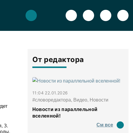
От редактора
11:04 22.01.2026
#словоредактора, Видео, Новости
удет
Новости из параллельной
вселенной!
См все
, З.
боды,