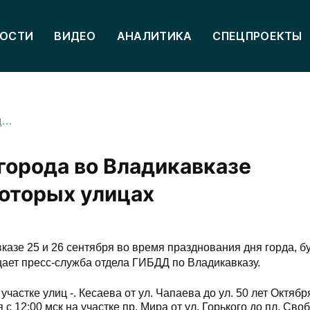
ОСТИ
ВИДЕО
АНАЛИТИКА
СПЕЦПРОЕКТЫ
Во время празднования дня города во Владикавказе перекроют движение на некоторых улицах
города во Владикавказе
оторых улицах
азе 25 и 26 сентября во время празднования дня горда, б
ает пресс-служба отдела ГИБДД по Владикавказу.
частке улиц -. Кесаева от ул. Чапаева до ул. 50 лет Октября
 с 12:00 мск на участке пр. Мира от ул. Горького до пл. Сво