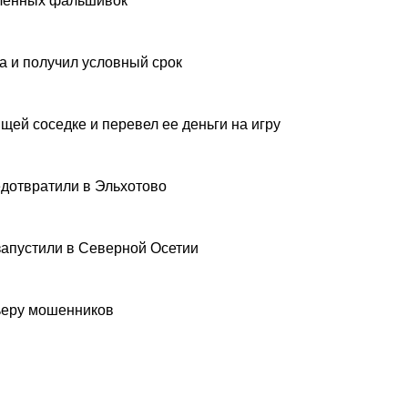
вленных фальшивок
а и получил условный срок
щей соседке и перевел ее деньги на игру
дотвратили в Эльхотово
запустили в Северной Осетии
рьеру мошенников