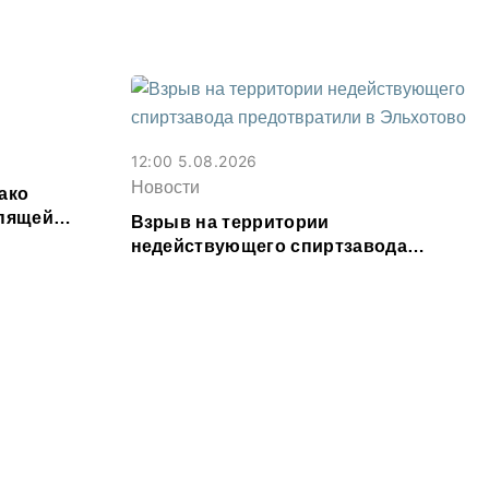
я
фальшивок
12:00 5.08.2026
Новости
ако
спящей
Взрыв на территории
ьги на игру
недействующего спиртзавода
предотвратили в Эльхотово