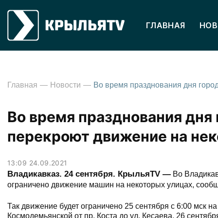
ГЛАВНАЯ
НОВ
Главная
Новости
Во время празднования дня 
перекроют движение на нек
13:09 24.09.2021
Владикавказ. 24 сентября. КрыльяТV —
Во Владикавк
ограничено движение машин на некоторых улицах, сообщ
Так движение будет ограничено 25 сентября c 6:00 мск на у
Космодемьянской от пр. Коста до ул. Кесаева. 26 сентября