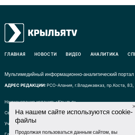
ГЛАВНАЯ
НОВОСТИ
ВИДЕО
АНАЛИТИКА
СП
Mультимедийный информационно-аналитический портал
АДРЕС РЕДАКЦИИ:
РСО-Алания, г.Владикавказ, пр.Коста, 83,
Наименование издания: «Крылья».
На нашем сайте используются cookie-
Свидетельство о регистрации СМИ ЭЛ № ФС77-72025 выда
файлы
Учредитель: ООО «Крылья».
Продолжая пользоваться данным сайтом, вы
Главный редактор: Хадарцева Л.Ч.