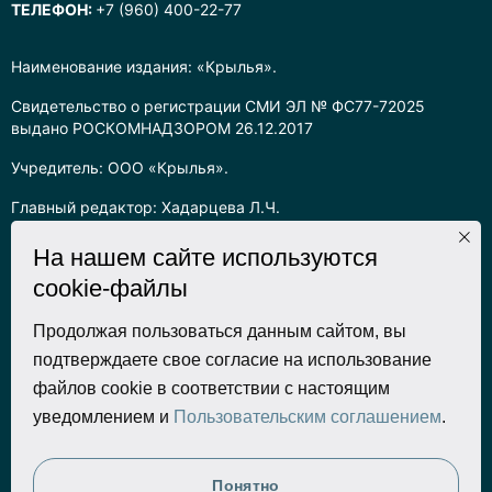
ТЕЛЕФОН:
+7 (960) 400-22-77
Наименование издания: «Крылья».
Свидетельство о регистрации СМИ ЭЛ № ФС77-72025
выдано РОСКОМНАДЗОРОМ 26.12.2017
Учредитель: ООО «Крылья».
Главный редактор: Хадарцева Л.Ч.
Информация на сайте предназначена для лиц старше 16 лет.
На нашем сайте используются
cookie-файлы
Все права на любые материалы, опубликованные на сайте,
защищены в соответствии с российским законодательством
об интеллектуальной собственности. Любое использование
Продолжая пользоваться данным сайтом, вы
текстовых, фото, аудио и видеоматериалов возможно только
подтверждаете свое согласие на использование
с согласия правообладателя (ООО «Крылья») и при строгом
файлов cookie в соответствии с настоящим
наличии ссылки на ресурс. Для сетевых ресурсов –
уведомлением и
Пользовательским соглашением
.
гиперссылка.
Разработка сайта
Понятно