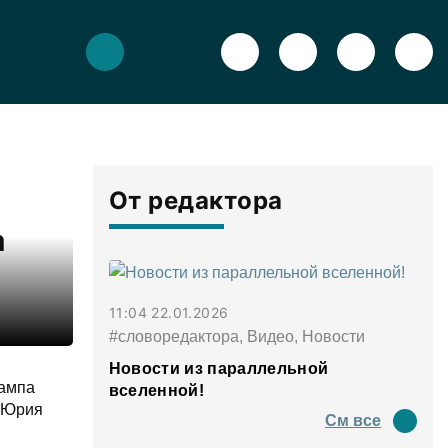
От редактора
а
11:04 22.01.2026
#словоредактора, Видео, Новости
Новости из параллельной
рампа
вселенной!
Ф Юрия
См все