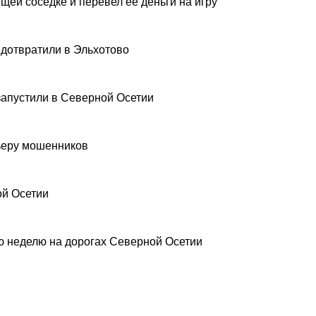
щей соседке и перевел ее деньги на игру
дотвратили в Эльхотово
запустили в Северной Осетии
рьеру мошенников
ой Осетии
 неделю на дорогах Северной Осетии