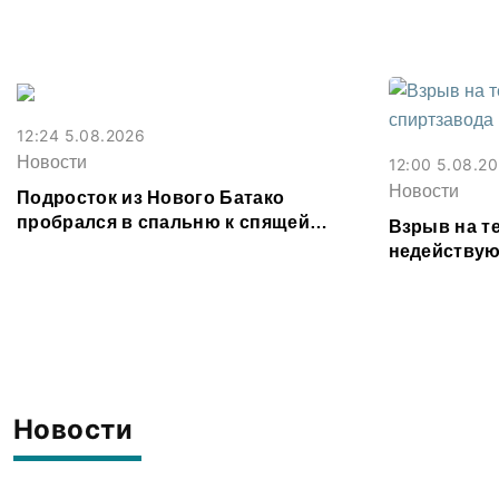
Владикавказе из-за ливня
фальшивок
12:24 5.08.2026
Новости
12:00 5.08.2
Новости
Подросток из Нового Батако
пробрался в спальню к спящей
Взрыв на т
соседке и перевел ее деньги на игру
недействую
предотврат
Новости