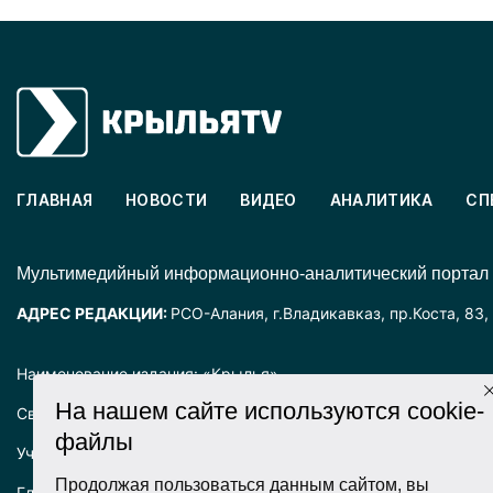
ГЛАВНАЯ
НОВОСТИ
ВИДЕО
АНАЛИТИКА
СП
Mультимедийный информационно-аналитический портал
АДРЕС РЕДАКЦИИ:
РСО-Алания, г.Владикавказ, пр.Коста, 83,
Наименование издания: «Крылья».
На нашем сайте используются cookie-
Свидетельство о регистрации СМИ ЭЛ № ФС77-72025 выда
файлы
Учредитель: ООО «Крылья».
Продолжая пользоваться данным сайтом, вы
Главный редактор: Хадарцева Л.Ч.