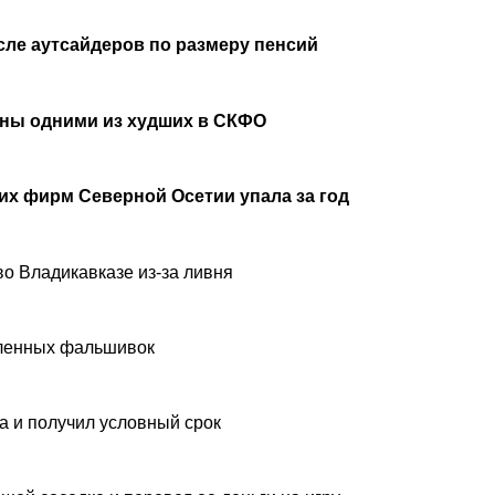
сле аутсайдеров по размеру пенсий
аны одними из худших в СКФО
х фирм Северной Осетии упала за год
о Владикавказе из-за ливня
вленных фальшивок
а и получил условный срок