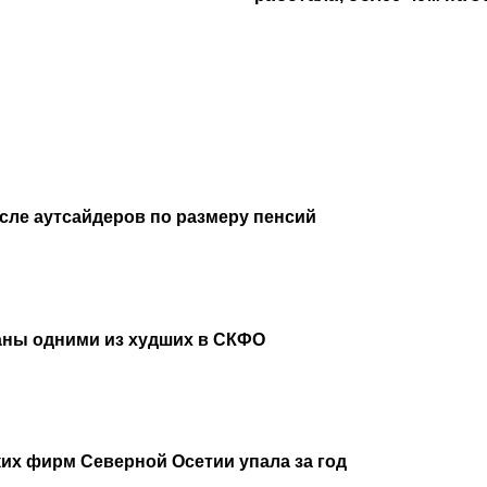
рублей
исле аутсайдеров по размеру пенсий
аны одними из худших в СКФО
их фирм Северной Осетии упала за год