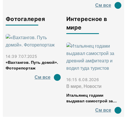
См все
Фотогалерея
Интересное в
мире
14:39 7.07.2025
«Вахтангов. Путь домой».
Фоторепортаж
См все
16:15 6.08.2026
В мире, Новости
Итальянец годами
выдавал самострой за
древний амфитеатр и
См все
водил туда туристов