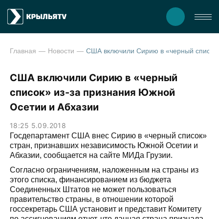
Главная
Новости
США включили Сирию в «черный список» из-за признания 
США включили Сирию в «черный
список» из-за признания Южной
Осетии и Абхазии
18:25 5.09.2018
Госдепартамент США внес Сирию в «черный список»
стран, признавших независимость Южной Осетии и
Абхазии, сообщается на сайте МИДа Грузии.
Согласно ограничениям, наложенным на страны из
этого списка, финансированием из бюджета
Соединенных Штатов не может пользоваться
правительство страны, в отношении которой
госсекретарь США установит и представит Комитету
по ассигнованиям отчет, что данная страна признала