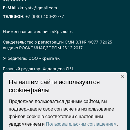
E-MAIL:
krilyatv@gmail.com
ТЕЛЕФОН:
+7 (960) 400-22-77
Наименование издания: «Крылья».
Свидетельство о регистрации СМИ ЭЛ № ФС77-72025
выдано РОСКОМНАДЗОРОМ 26.12.2017
Учредитель: ООО «Крылья».
Главный редактор: Хадарцева Л.Ч.
Информация на сайте предназначена для лиц старше 16 лет.
На нашем сайте используются
cookie-файлы
Все права на любые материалы, опубликованные на сайте,
защищены в соответствии с российским законодательством
об интеллектуальной собственности. Любое использование
Продолжая пользоваться данным сайтом, вы
текстовых, фото, аудио и видеоматериалов возможно только
подтверждаете свое согласие на использование
с согласия правообладателя (ООО «Крылья») и при строгом
файлов cookie в соответствии с настоящим
наличии ссылки на ресурс. Для сетевых ресурсов –
уведомлением и
Пользовательским соглашением
.
гиперссылка.