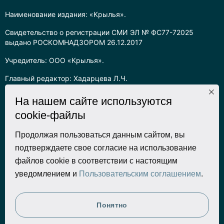
Наименование издания: «Крылья».
Свидетельство о регистрации СМИ ЭЛ № ФС77-72025
выдано РОСКОМНАДЗОРОМ 26.12.2017
Учредитель: ООО «Крылья».
Главный редактор: Хадарцева Л.Ч.
Информация на сайте предназначена для лиц старше 16 лет.
На нашем сайте используются
cookie-файлы
Все права на любые материалы, опубликованные на сайте,
защищены в соответствии с российским законодательством
об интеллектуальной собственности. Любое использование
Продолжая пользоваться данным сайтом, вы
текстовых, фото, аудио и видеоматериалов возможно только
подтверждаете свое согласие на использование
с согласия правообладателя (ООО «Крылья») и при строгом
файлов cookie в соответствии с настоящим
наличии ссылки на ресурс. Для сетевых ресурсов –
уведомлением и
Пользовательским соглашением
.
гиперссылка.
Разработка сайта
Понятно