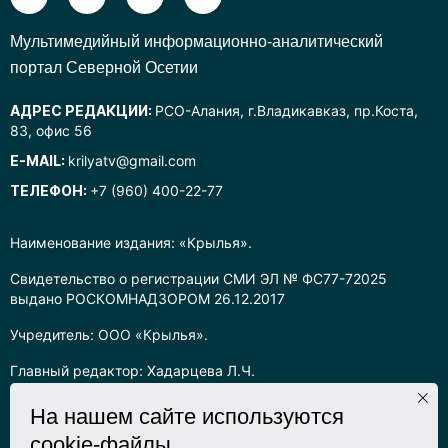
Mультимедийный информационно-аналитический
портал Северной Осетии
АДРЕС РЕДАКЦИИ:
РСО-Алания, г.Владикавказ, пр.Коста,
83, офис 56
E-MAIL:
krilyatv@gmail.com
ТЕЛЕФОН:
+7 (960) 400-22-77
Наименование издания: «Крылья».
Свидетельство о регистрации СМИ ЭЛ № ФС77-72025
выдано РОСКОМНАДЗОРОМ 26.12.2017
Учредитель: ООО «Крылья».
Главный редактор: Хадарцева Л.Ч.
Информация на сайте предназначена для лиц старше 16 лет.
На нашем сайте используются
cookie-файлы
Все права на любые материалы, опубликованные на сайте,