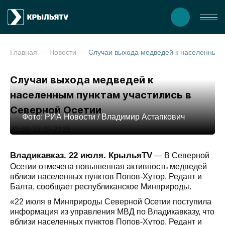
Главная
Новости
Случаи выхода медведей к насел
Случаи выхода медведей к
населенным пунктам участились в
Северной Осетии
Фото: РИА Новости / Владимир Астапкович
20:20 22.07.2025
Владикавказ. 22 июля. КрыльяTV
— В Северной
Осетии отмечена повышенная активность медведей
вблизи населенных пунктов Попов-Хутор, Редант и
Балта, сообщает республиканское Минприроды.
«22 июля в Минприроды Северной Осетии поступила
информация из управления МВД по Владикавказу, что
вблизи населенных пунктов Попов-Хутор, Редант и