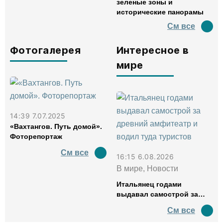
зеленые зоны и
исторические панорамы
См все
Фотогалерея
Интересное в
мире
14:39 7.07.2025
«Вахтангов. Путь домой».
Фоторепортаж
См все
16:15 6.08.2026
В мире, Новости
Итальянец годами
выдавал самострой за
древний амфитеатр и
См все
водил туда туристов