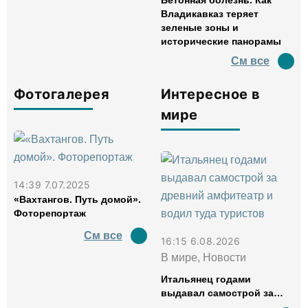
Бетонная болезнь. Как
Владикавказ теряет
зеленые зоны и
исторические панорамы
См все
Фотогалерея
Интересное в
мире
14:39 7.07.2025
«Вахтангов. Путь домой».
Фоторепортаж
См все
16:15 6.08.2026
В мире, Новости
Итальянец годами
выдавал самострой за
древний амфитеатр и