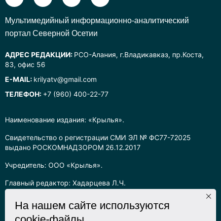
Mультимедийный информационно-аналитический
портал Северной Осетии
АДРЕС РЕДАКЦИИ:
РСО-Алания, г.Владикавказ, пр.Коста,
83, офис 56
E-MAIL:
krilyatv@gmail.com
ТЕЛЕФОН:
+7 (960) 400-22-77
Наименование издания: «Крылья».
Свидетельство о регистрации СМИ ЭЛ № ФС77-72025
выдано РОСКОМНАДЗОРОМ 26.12.2017
Учредитель: ООО «Крылья».
Главный редактор: Хадарцева Л.Ч.
Информация на сайте предназначена для лиц старше 16 лет.
На нашем сайте используются
cookie-файлы
Все права на любые материалы, опубликованные на сайте,