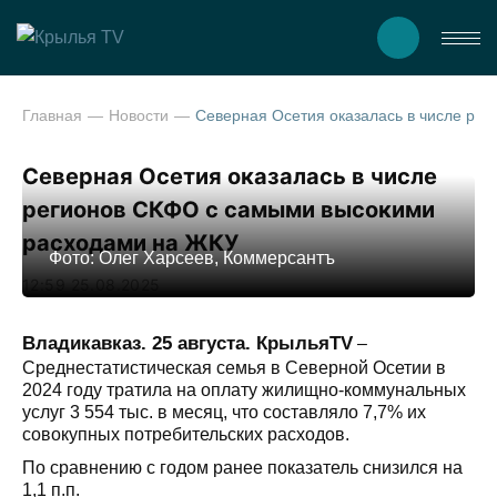
Главная
Новости
Северная Осетия оказалась в числе регионо
Северная Осетия оказалась в числе
регионов СКФО с самыми высокими
расходами на ЖКУ
Фото: Олег Харсеев, Коммерсантъ
12:59 25.08.2025
Владикавказ. 25 августа. КрыльяTV
–
Среднестатистическая семья в Северной Осетии в
2024 году тратила на оплату жилищно-коммунальных
услуг 3 554 тыс. в месяц, что составляло 7,7% их
совокупных потребительских расходов.
По сравнению с годом ранее показатель снизился на
1,1 п.п.