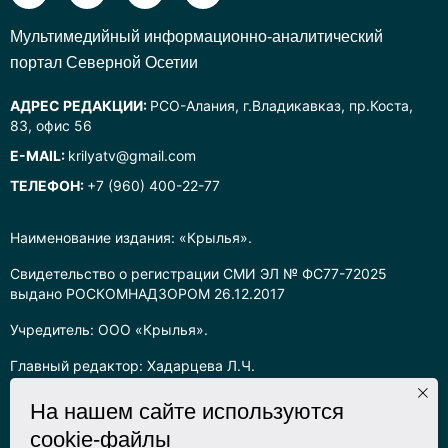
Mультимедийный информационно-аналитический
портал Северной Осетии
АДРЕС РЕДАКЦИИ:
РСО-Алания, г.Владикавказ, пр.Коста,
83, офис 56
E-MAIL:
krilyatv@gmail.com
ТЕЛЕФОН:
+7 (960) 400-22-77
Наименование издания: «Крылья».
Свидетельство о регистрации СМИ ЭЛ № ФС77-72025
выдано РОСКОМНАДЗОРОМ 26.12.2017
Учредитель: ООО «Крылья».
Главный редактор: Хадарцева Л.Ч.
Информация на сайте предназначена для лиц старше 16 лет.
На нашем сайте используются
cookie-файлы
Все права на любые материалы, опубликованные на сайте,