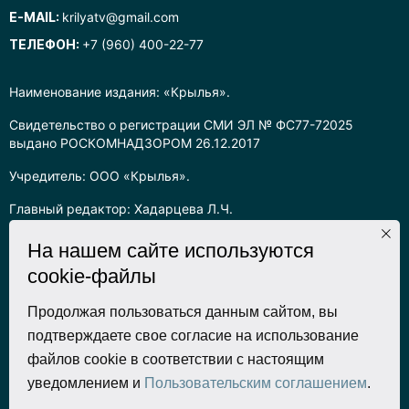
E-MAIL:
krilyatv@gmail.com
ТЕЛЕФОН:
+7 (960) 400-22-77
Наименование издания: «Крылья».
Свидетельство о регистрации СМИ ЭЛ № ФС77-72025
выдано РОСКОМНАДЗОРОМ 26.12.2017
Учредитель: ООО «Крылья».
Главный редактор: Хадарцева Л.Ч.
Информация на сайте предназначена для лиц старше 16 лет.
На нашем сайте используются
cookie-файлы
Все права на любые материалы, опубликованные на сайте,
защищены в соответствии с российским законодательством
об интеллектуальной собственности. Любое использование
Продолжая пользоваться данным сайтом, вы
текстовых, фото, аудио и видеоматериалов возможно только
подтверждаете свое согласие на использование
с согласия правообладателя (ООО «Крылья») и при строгом
файлов cookie в соответствии с настоящим
наличии ссылки на ресурс. Для сетевых ресурсов –
уведомлением и
Пользовательским соглашением
.
гиперссылка.