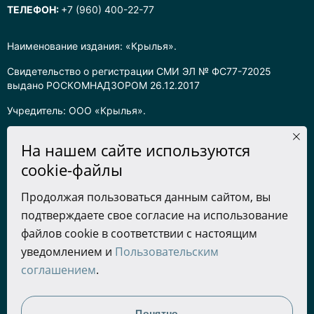
ТЕЛЕФОН:
+7 (960) 400-22-77
Наименование издания: «Крылья».
Свидетельство о регистрации СМИ ЭЛ № ФС77-72025
выдано РОСКОМНАДЗОРОМ 26.12.2017
Учредитель: ООО «Крылья».
Главный редактор: Хадарцева Л.Ч.
На нашем сайте используются
Информация на сайте предназначена для лиц старше 16 лет.
cookie-файлы
Все права на любые материалы, опубликованные на сайте,
Продолжая пользоваться данным сайтом, вы
защищены в соответствии с российским законодательством
подтверждаете свое согласие на использование
об интеллектуальной собственности. Любое использование
текстовых, фото, аудио и видеоматериалов возможно только
файлов cookie в соответствии с настоящим
с согласия правообладателя (ООО «Крылья») и при строгом
уведомлением и
Пользовательским
наличии ссылки на ресурс. Для сетевых ресурсов –
соглашением
.
гиперссылка.
Разработка сайта
Понятно