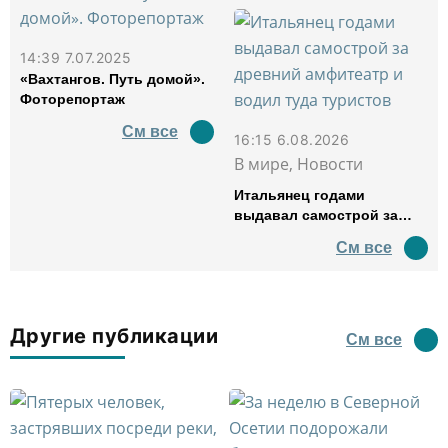
14:39 7.07.2025
«Вахтангов. Путь домой».
Фоторепортаж
См все
16:15 6.08.2026
В мире, Новости
Итальянец годами
выдавал самострой за
древний амфитеатр и
См все
водил туда туристов
Другие публикации
См все