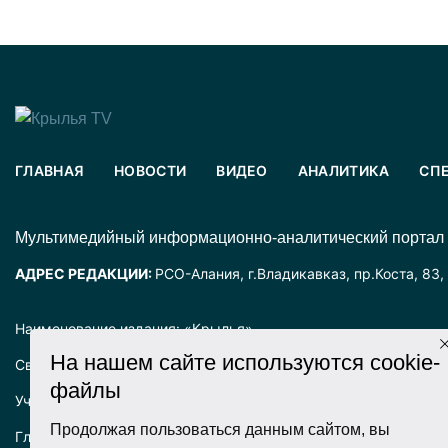
ГЛАВНАЯ
НОВОСТИ
ВИДЕО
АНАЛИТИКА
СП
Mультимедийный информационно-аналитический портал
АДРЕС РЕДАКЦИИ:
РСО-Алания, г.Владикавказ, пр.Коста, 83,
Наименование издания: «Крылья».
На нашем сайте используются cookie-
Свидетельство о регистрации СМИ ЭЛ № ФС77-72025 выда
файлы
Учредитель: ООО «Крылья».
Продолжая пользоваться данным сайтом, вы
Главный редактор: Хадарцева Л.Ч.