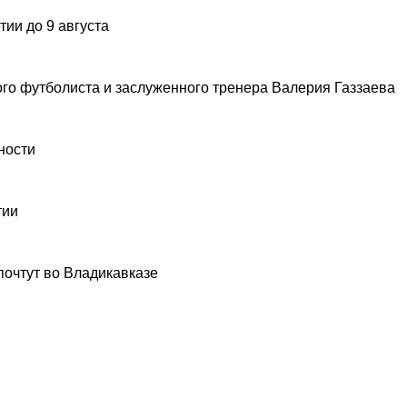
ии до 9 августа
ого футболиста и заслуженного тренера Валерия Газзаева
ности
тии
почтут во Владикавказе