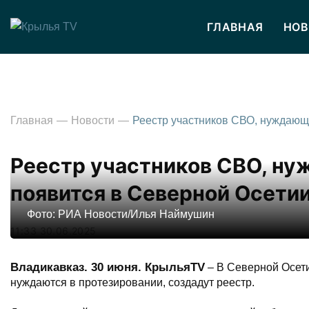
ГЛАВНАЯ
НОВ
Главная
Новости
Реестр участников СВО, ну
появится в Северной Осети
Фото: РИА Новости/Илья Наймушин
11:33 30.06.2025
Владикавказ. 30 июня. КрыльяTV
– В Северной Осети
нуждаются в протезировании, создадут реестр.