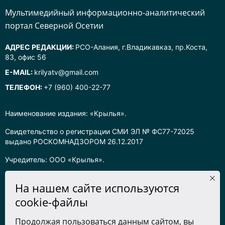
Mультимедийный информационно-аналитический
портал Северной Осетии
АДРЕС РЕДАКЦИИ:
РСО-Алания, г.Владикавказ, пр.Коста,
83, офис 56
E-MAIL:
krilyatv@gmail.com
ТЕЛЕФОН:
+7 (960) 400-22-77
Наименование издания: «Крылья».
Свидетельство о регистрации СМИ ЭЛ № ФС77-72025
выдано РОСКОМНАДЗОРОМ 26.12.2017
Учредитель: ООО «Крылья».
Главный редактор: Хадарцева Л.Ч.
На нашем сайте используются
Информация на сайте предназначена для лиц старше 16 лет.
cookie-файлы
Все права на любые материалы, опубликованные на сайте,
Продолжая пользоваться данным сайтом, вы
защищены в соответствии с российским законодательством