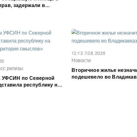
прав, задержали в
сетии
12:13 7.08.2026
Новости
26
есс релизы
Вторичное жилье незнач
подешевело во Владикав
 УФСИН по Северной
месяц
дставила республику на
рритория смыслов»