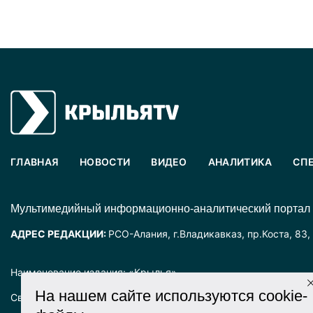
ГЛАВНАЯ
НОВОСТИ
ВИДЕО
АНАЛИТИКА
СП
Mультимедийный информационно-аналитический портал
АДРЕС РЕДАКЦИИ:
РСО-Алания, г.Владикавказ, пр.Коста, 83,
Наименование издания: «Крылья».
На нашем сайте используются cookie-
Свидетельство о регистрации СМИ ЭЛ № ФС77-72025 выда