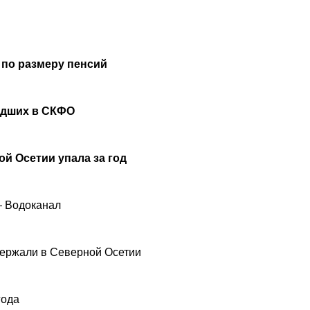
 по размеру пенсий
удших в СКФО
й Осетии упала за год
— Водоканал
ержали в Северной Осетии
года