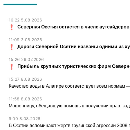
16:22 5.08.2026
Северная Осетия остается в числе аутсайдеров
11:09 3.08.2026
Дороги Северной Осетии названы одними из х
15:26 29.07.2026
Прибыль крупных туристических фирм Северно
15:27 8.08.2026
Качество воды в Алагире соответствует всем нормам 
11:58 8.08.2026
Мошенницу, обещавшую помощь в получении прав, зад
9:00 8.08.2026
В Осетии вспоминают жертв грузинской агрессии 2008 