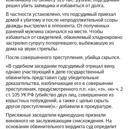
решил убить заёмщика и избавиться от долга.
В частности установлено, что подсудимый приехал
домой к убитому и после непродолжительной ссоры
дважды выстрелил в оппонента. От полученных
ранений мужчина скончался на месте. Чтобы
избавиться от свидетелей, обвиняемый хладнокровно
застрелил супругу потерпевшего, выбежавшую из
дома на звуки стрельбы.
После совершенного преступления, убийца скрылся.
«В судебном заседании подсудимый отрицал вину,
однако участвующий в деле государственный
обвинитель представил суду убедительные
доказательства, изобличающие его в совершении
преступления, предусмотренного п.п. «а», «з», «к» ч. 2
ст. 105 УК РФ (убийство двух лиц, совершенное из
корыстных побуждений, а также с целью скрыть
другое преступление)»,- добавили в прокуратуре.
Присяжные заседатели единодушно признали
виновного не заслуживающим снисхождения. На
основании обвинительного вердикта суд определит