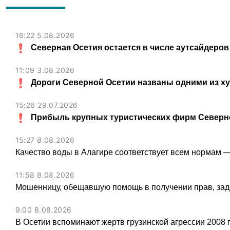
16:22 5.08.2026
Северная Осетия остается в числе аутсайдеров
11:09 3.08.2026
Дороги Северной Осетии названы одними из х
15:26 29.07.2026
Прибыль крупных туристических фирм Северно
15:27 8.08.2026
Качество воды в Алагире соответствует всем нормам 
11:58 8.08.2026
Мошенницу, обещавшую помощь в получении прав, зад
9:00 8.08.2026
В Осетии вспоминают жертв грузинской агрессии 2008 