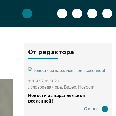
От редактора
11:04 22.01.2026
#словоредактора, Видео, Новости
Новости из параллельной
вселенной!
См все