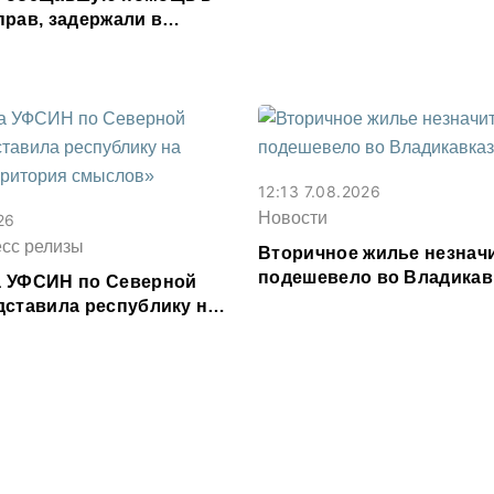
прав, задержали в
сетии
12:13 7.08.2026
Новости
26
есс релизы
Вторичное жилье незнач
подешевело во Владикав
 УФСИН по Северной
месяц
дставила республику на
рритория смыслов»