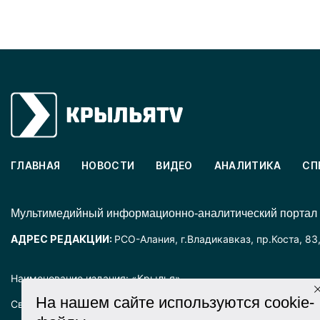
ГЛАВНАЯ
НОВОСТИ
ВИДЕО
АНАЛИТИКА
СП
Mультимедийный информационно-аналитический портал
АДРЕС РЕДАКЦИИ:
РСО-Алания, г.Владикавказ, пр.Коста, 83
Наименование издания: «Крылья».
На нашем сайте используются cookie-
Свидетельство о регистрации СМИ ЭЛ № ФС77-72025 выда