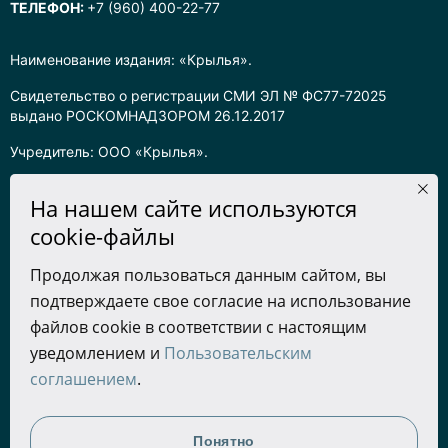
ТЕЛЕФОН:
+7 (960) 400-22-77
Наименование издания: «Крылья».
Свидетельство о регистрации СМИ ЭЛ № ФС77-72025
выдано РОСКОМНАДЗОРОМ 26.12.2017
Учредитель: ООО «Крылья».
Главный редактор: Хадарцева Л.Ч.
На нашем сайте используются
Информация на сайте предназначена для лиц старше 16 лет.
cookie-файлы
Все права на любые материалы, опубликованные на сайте,
Продолжая пользоваться данным сайтом, вы
защищены в соответствии с российским законодательством
подтверждаете свое согласие на использование
об интеллектуальной собственности. Любое использование
текстовых, фото, аудио и видеоматериалов возможно только
файлов cookie в соответствии с настоящим
с согласия правообладателя (ООО «Крылья») и при строгом
уведомлением и
Пользовательским
наличии ссылки на ресурс. Для сетевых ресурсов –
соглашением
.
гиперссылка.
Разработка сайта
Понятно